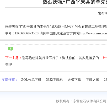
热烈庆祝“广西平果县的李先
发布时
热烈庆祝“广西平果县的李先生”成功应用我公司的金石建筑工地管理软
单号：EK060569735CS 请到中国邮政速运官方网站http://www.ems.c
下一主题：
别再抱怨建筑行业不行了！淘汰你的，其实是落后的
上
管理
友情连接：
ZOL分流下载
3322下载站
天极下载
下载之家
2
版权所有：东营金石软件有限公司